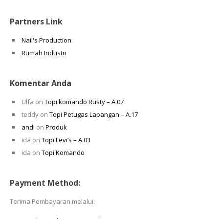
Partners Link
Nail's Production
Rumah Industri
Komentar Anda
Ulfa
on
Topi komando Rusty – A.07
teddy
on
Topi Petugas Lapangan – A.17
andi
on
Produk
ida
on
Topi Levi’s – A.03
ida
on
Topi Komando
Payment Method:
Terima Pembayaran melalui: